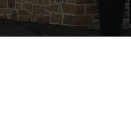
Nous trouver
Nom :
L’coiff
Adresse :
Le Panorama
22940
Plaintel
Numéro de Siret :
43462770900026
Pour les mentions relatives à l'utilisation du service et à la
protection des données personnelles, merci de vous reporter
aux
CGU de Planity
.
L’COIFF
Nous trouver
Le Panorama